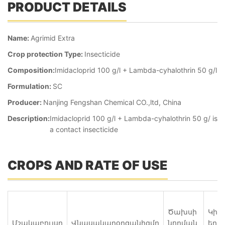
PRODUCT DETAILS
Name:
Agrimid Extra
Crop protection Type:
Insecticide
Composition:
Imidacloprid 100 g/l + Lambda-cyhalothrin 50 g/l
Formulation:
SC
Producer:
Nanjing Fengshan Chemical CO.,ltd, China
Description:
Imidacloprid 100 g/l + Lambda-cyhalothrin 50 g/ is
a contact insecticide
CROPS AND RATE OF USE
Ծախսի
Կիր
Մշակաբույսը
Վնասակարօրգանիզմը
նորման,
եղա