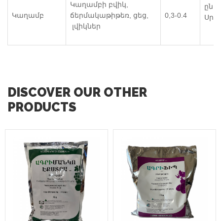
Կաղամբի բվիկ,
ընթ
Կաղամբ
ճերմակաթիթեռ, ցեց,
0,3-0.4
Սրս
լվիկներ
DISCOVER OUR OTHER
PRODUCTS