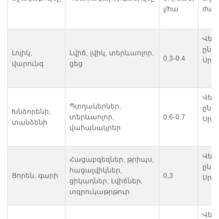
լ/հա
ժամ
Վեգ
ընթ
Լոլիկ,
Լվիճ, լվիկ, տերևաոլոր,
0.3-0.4
Սրս
վարունգ
ցեց
Վեգ
Պտղակերներ,
ընթ
Խնձորենի,
տերևաոլոր,
0.6-0.7
Սրս
տանձենի
վահանակրեր
Վեգ
Հացաբզեզներ, թրիպս,
ընթ
հացալվիկներ,
Ցորեն, գարի
0,3
Սրս
ցիկադներ, Լվիճներ,
տզրուկաթրթուր
Վեգ