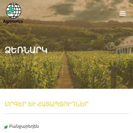
ԳԼԽԱՎՈՐ
ԱՊՐԱՆՔՆԵՐ
ՆՈՐՈՒԹՅՈՒՆՆԵՐ
ՁԵՌՆԱՐԿ
ՁԵՌՆԱՐԿ
ԳԼԽԱՎՈՐ
ՄԵՐ ՄԱՍԻՆ
ՀԵՏԱԴԱՐՁ ԿԱՊ
ՀԱՅԵՐԵՆ
ՄՐԳԵՐ ԵՒ ՀԱՏԱՊՏՈՒՂՆԵՐ
Բանջարեղեն