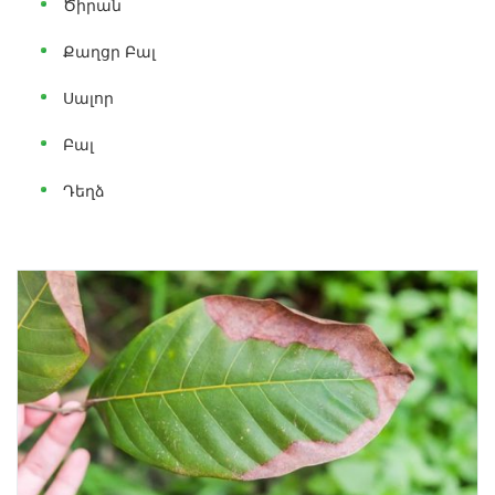
Ծիրան
Քաղցր Բալ
Սալոր
Բալ
Դեղձ