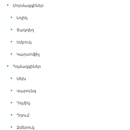
Մորմազգիներ
Լոլիկ
Տակդեղ
Սմբուկ
Կարտոֆիլ
Դդմազգիներ
Սեխ
Վարունգ
Դդմիկ
Դդում
Ձմերուկ