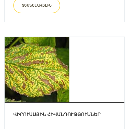
ՏԵՍՆԵԼ ԱՎԵԼԻՆ
ՎԻՐՈՒՍԱՅԻՆ ՀԻՎԱՆԴՈՒԹՅՈՒՆՆԵՐ