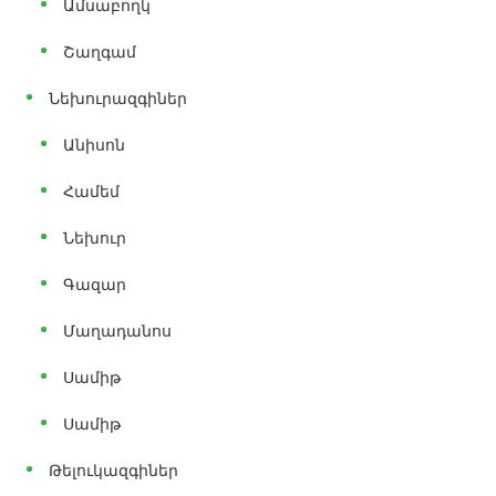
Ամսաբողկ
Շաղգամ
Նեխուրազգիներ
Անիսոն
Համեմ
Նեխուր
Գազար
Մաղադանոս
Սամիթ
Սամիթ
Թելուկազգիներ