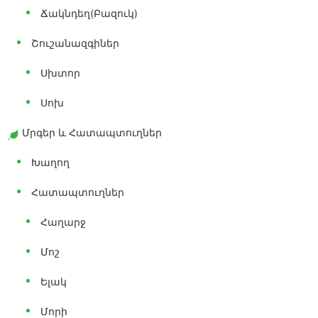
Ճակնդեղ(բազուկ)
Շուշանազգիներ
Սխտոր
Սոխ
Մրգեր ԵՒ Հատապտուղներ
Խաղող
Հատապտուղներ
Հաղարջ
Մոշ
Ելակ
Մորի