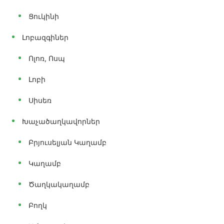
Ցուկինի
Լոբազգիներ
Ոլոռ, Ոսպ
Լոբի
Սիսեռ
Խաչածաղկավորներ
Բրյուսելյան Կաղամբ
Կաղամբ
Ծաղկակաղամբ
Բողկ