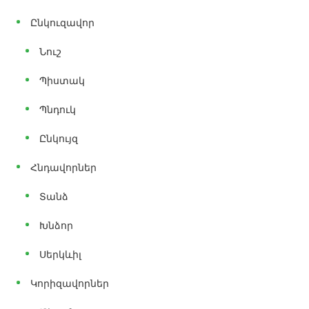
Ընկուզավոր
Նուշ
Պիստակ
Պնդուկ
Ընկույզ
Հնդավորներ
Տանձ
Խնձոր
Սերկևիլ
Կորիզավորներ