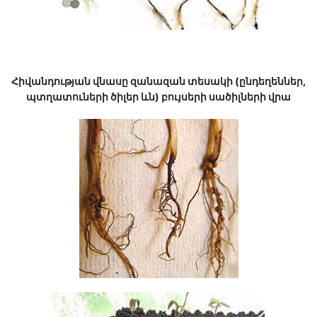
Հիվանդության վնասը զանազան տեսակի (ընդեղեններ,
պտղատուների ծիլեր ևն) բույսերի սածիլների վրա