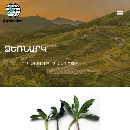
ԳԼԽԱՎՈՐ
ԱՊՐԱՆՔՆԵՐ
ՆՈՐՈՒԹՅՈՒՆՆԵՐ
ՁԵՌՆԱՐԿ
ՁԵՌՆԱՐԿ
ԳԼԽԱՎՈՐ
ՁԵՌՆԱՐԿ
ՍԵՎ ՈՏԻԿ
ՄԵՐ ՄԱՍԻՆ
ՀԵՏԱԴԱՐՁ ԿԱՊ
ՀԱՅԵՐԵՆ