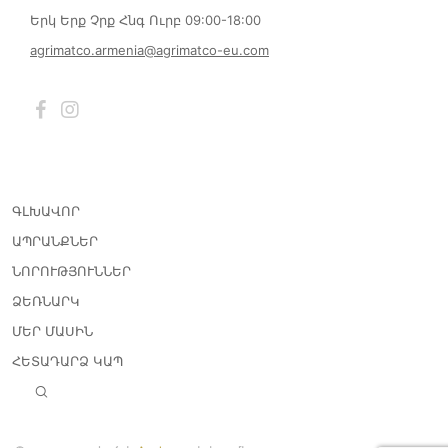
Երկ Երք Չրք Հնգ Ուրբ 09:00-18:00
agrimatco.armenia@agrimatco-eu.com
ԳԼԽԱՎՈՐ
ԱՊՐԱՆՔՆԵՐ
ՆՈՐՈՒԹՅՈՒՆՆԵՐ
ՁԵՌՆԱՐԿ
ՄԵՐ ՄԱՍԻՆ
ՀԵՏԱԴԱՐՁ ԿԱՊ