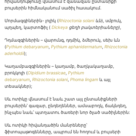
հիվանդությունը վնասում է զանազան ընտանիքի
բույսերին հիմնականում սածիլ հասակում.
Մորմազգիներին- լոլիկ (
Rhizoctonia solani
ևն
), սմբուկ,
պղպեղ, կարտոֆիլ (
Dickeya
ցեղի բակտերիաները
)
,
Դդմազգիներին – վարունգ, դդմիկ, ձմերուկ, սեխ ևն
(
Pythium debaryanum
,
Pythium aphanidermatum
,
Rhizoctonia
aderholdii
);
Կաղամբազգիներին – կաղամբ, ծաղկակաղամբ,
բրոկկոլի (
Olpidium brassicae
,
Pythium
debaryanum
,
Rhizoctonia solani
,
Phoma lingam
և այլ
տեսակներ);
Սև ոտիկը վնասում է նաև շատ այլ ընտանիքների
բույսերին՝ գազար, ընդեղեններ, ամսաբողկ, ճակնդեղ,
ինչպես նաև՝ պտղատու ծառերի նոր ծլած սածիլներին:
Սև ոտիկի հիվանդածին մանրեները՝
ֆիտոպաթոգենները, ապրում են հողում և բույսերի