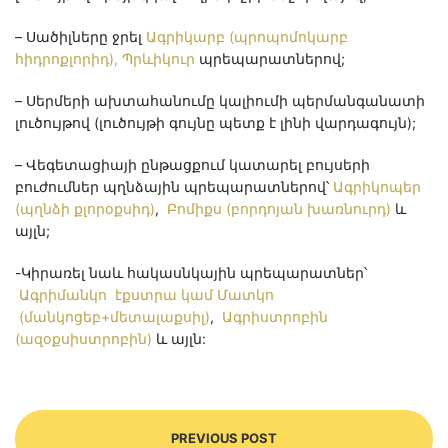
– Սածիլները ջրել
Ագրիկարբ (պրոպոմոկարբ
հիդրոքլորիդ), Պրևիկուր
պրեպարատներով;
– Սերմերի ախտահանումը կալիումի պերմանգանատի
լուծույթով (լուծույթի գույնը պետք է լինի վարդագույն);
– Վեգետացիայի ընթացքում կատարել բույսերի
բուժումներ պղնձային պրեպարատներով՝
Ագրիկոպեր
(պղնձի քլորօքսիդ)
,
Բոմիքս (բորդոյան խառնուրդ)
և
այլն;
-Կիրառել նաև հակասնկային պրեպարատներ՝
Ագրիմանկո էքստրա կամ Մատկո
(մանկոցեբ+մետալաքսիլ)
,
Ագրիստրոբին
(ազօքսիստրոբին)
և այլն:
PREVIOUS POST