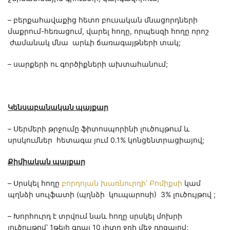
– բերքահավաքից հետո բուսական մնացորդների
մաքրում-հեռացում, վարել հողը, որպեսզի հողը որոշ
ժամանակ մնա արևի ճառագայթների տակ;
– սարքերի ու գործիքների ախտահանում;
Կենսաբանական պայքար
– Սերմերի թրջումը ֆիտոսպորինի լուծույթում և
սրսկումներ հետագա յում 0.1% կոնցենտրացիայով;
Քիմիական պայքար
– Սրսկել հողը
բորդոյան խառնուրդի՝ Բոմիքսի
կամ
պղնձի սուլֆատի (պղնձի կուպարոսի) 3% լուծույթով ;
– Խորհուրդ է տրվում նաև հողը սրսկել մոխրի
լուծույթով՝ 1թեյի գդալ 10 լիտր ջրի մեջ դոզայով;