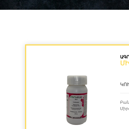
ԱԳՐ
Մ
ԿՈ
Բան
Միր