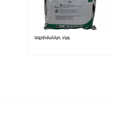
Ագրիմանկո, 1կգ