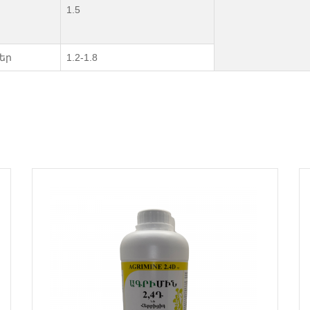
1.5
եր
1.2-1.8