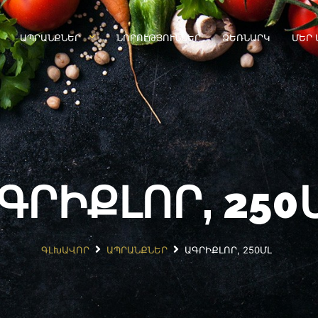
ԱՊՐԱՆՔՆԵՐ
ՆՈՐՈՒԹՅՈՒՆՆԵՐ
ՁԵՌՆԱՐԿ
ՄԵՐ 
ԳՐԻՔԼՈՐ, 250
ԳԼԽԱՎՈՐ
ԱՊՐԱՆՔՆԵՐ
ԱԳՐԻՔԼՈՐ, 250ՄԼ