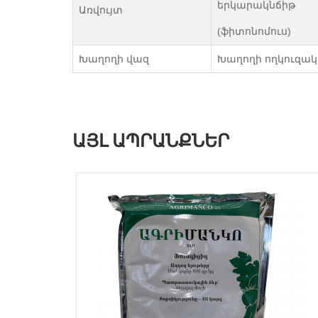
երկարակնճիթ
Առվույտ
(ֆիտոնոմուս)
Խաղողի վազ
Խաղողի ողկուզակ
ԱՅԼ ԱՊՐԱՆՔՆԵՐ