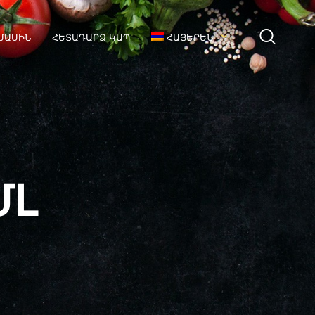
ՄԱՍԻՆ
ՀԵՏԱԴԱՐՁ ԿԱՊ
ՀԱՅԵՐԵՆ
ՄԼ