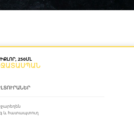
ԻՔԼՈՐ, 250ՄԼ
ԻՋԱՏԱՍՊԱՆ
ՒԼՏՈՒՐԱՆԵՐ
ջարեղեն
գ և հատապտուղ