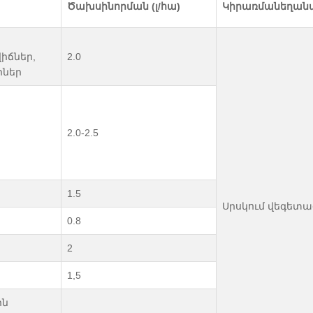
Ծախսինորման
(
լ
/
հա
)
Կիրառմանեղան
իճներ,
2.0
րներ
2.0-2.5
1.5
Սրսկում վեգետա
0.8
2
1,5
ին