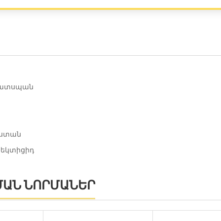
ատսպան
կաստան
սեկտիցիդ
ՄԱՆ ՆՈՐՄԱՆԵՐ