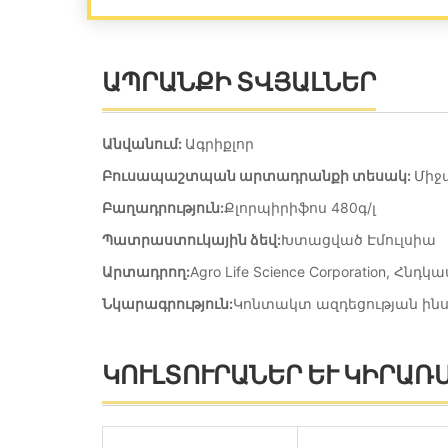
ԱՊՐԱՆՔԻ ՏՎՅԱԼՆԵՐ
Անվանում
:
Ագրիքլոր
Բուսապաշտպան արտադրանքի տեսակ:
Միջ
Բաղադրություն
:
Քլորպիրիֆոս 480գ/լ
Պատրաստուկային ձեվ
:
Խտացված Էմուլսիա
Արտադրող
:
Agro Life Science Corporation, Հնդ
Նկարագրություն
:
Կոնտակտ ազդեցության ին
ԿՈՒԼՏՈՒՐԱՆԵՐ ԵՒ ԿԻՐԱՌ