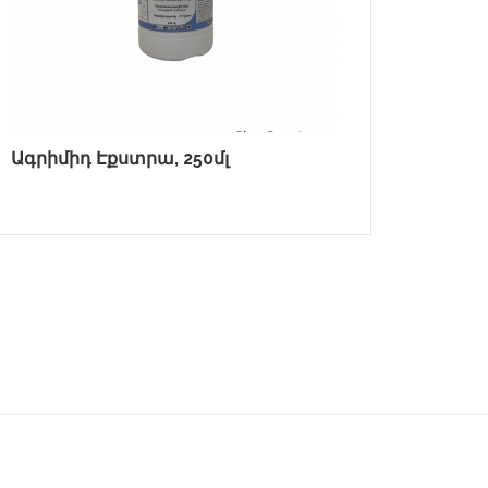
Ագրիմիդ Էքստրա, 250մլ