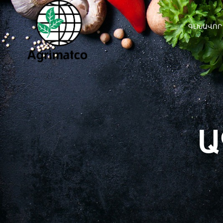
ԳԼԽԱՎՈՐ
Ա