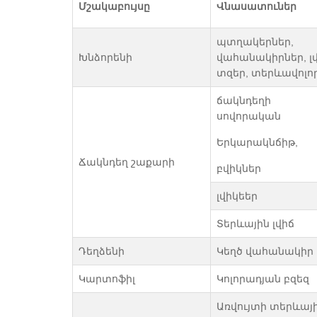
Մշակաբույսը
Վնասատուներ
պտղակերներ,
Խնձորենի
վահանակիրներ, լվ
տզեր, տերևավոլո
ճակնդեղի
սովորական
Երկարակնճիթ,
Ճակնդեղ շաքարի
բվիկներ
լվիկեեր
Տերևային լվիճ
Դեղձենի
Կեղծ վահանակիր
Կարտոֆիլ
Կոլորադյան բզեզ
Առվույտի տերևայ