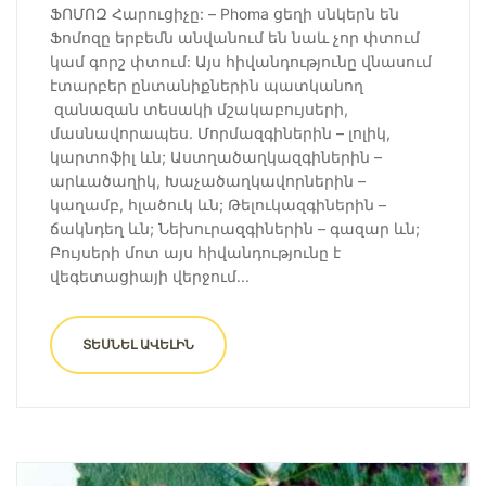
ՖՈՄՈԶ Հարուցիչը: – Phoma ցեղի սնկերն են
Ֆոմոզը երբեմն անվանում են նաև չոր փտում
կամ գորշ փտում: Այս հիվանդությունը վնասում
էտարբեր ընտանիքներին պատկանող
զանազան տեսակի մշակաբույսերի,
մասնավորապես. Մորմազգիներին – լոլիկ,
կարտոֆիլ ևն; Աստղածաղկազգիներին –
արևածաղիկ, Խաչածաղկավորներին –
կաղամբ, հլածուկ ևն; Թելուկազգիներին –
ճակնդեղ ևն; Նեխուրազգիներին – գազար ևն;
Բույսերի մոտ այս հիվանդությունը է
վեգետացիայի վերջում...
ՏԵՍՆԵԼ ԱՎԵԼԻՆ