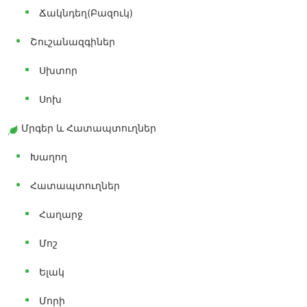
Ճակնդեղ(բազուկ)
Շուշանազգիներ
Սխտոր
Սոխ
Մրգեր ԵՒ Հատապտուղներ
Խաղող
Հատապտուղներ
Հաղարջ
Մոշ
Ելակ
Մորի