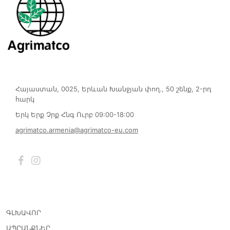
Հայաստան, 0025, Երևան Խանջյան փող., 50 շենք, 2-րդ
հարկ
Երկ Երք Չրք Հնգ Ուրբ 09:00-18:00
agrimatco.armenia@agrimatco-eu.com
ԳԼԽԱՎՈՐ
ԱՊՐԱՆՔՆԵՐ