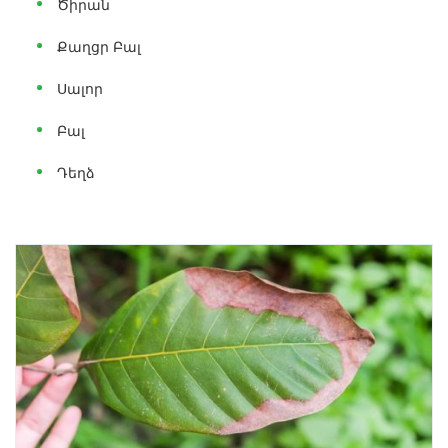
Ծիրան
Քաղցր Բալ
Սալոր
Բալ
Դեղձ