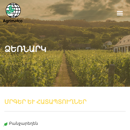
ԳԼԽԱՎՈՐ
ԱՊՐԱՆՔՆԵՐ
ՆՈՐՈՒԹՅՈՒՆՆԵՐ
ՁԵՌՆԱՐԿ
ՁԵՌՆԱՐԿ
ԳԼԽԱՎՈՐ
ՄԵՐ ՄԱՍԻՆ
ՀԵՏԱԴԱՐՁ ԿԱՊ
ՀԱՅԵՐԵՆ
ՄՐԳԵՐ ԵՒ ՀԱՏԱՊՏՈՒՂՆԵՐ
Բանջարեղեն