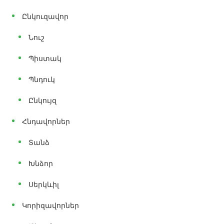
Ընկուզավոր
Նուշ
Պիստակ
Պնդուկ
Ընկույզ
Հնդավորներ
Տանձ
Խնձոր
Սերկևիլ
Կորիզավորներ