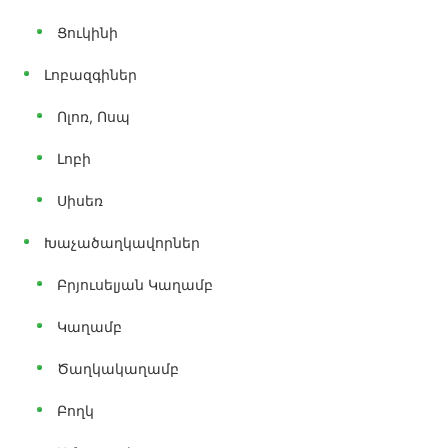
Ցուկինի
Լոբազգիներ
Ոլոռ, Ոսպ
Լոբի
Սիսեռ
Խաչածաղկավորներ
Բրյուսելյան Կաղամբ
Կաղամբ
Ծաղկակաղամբ
Բողկ