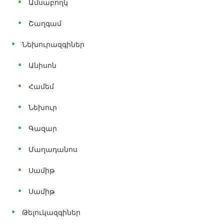
Ամսաբողկ
Շաղգամ
Նեխուրազգիներ
Անիսոն
Համեմ
Նեխուր
Գազար
Մաղադանոս
Սամիթ
Սամիթ
Թելուկազգիներ