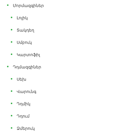
Մորմազգիներ
Լոլիկ
Տակդեղ
Սմբուկ
Կարտոֆիլ
Դդմազգիներ
Սեխ
Վարունգ
Դդմիկ
Դդում
Ձմերուկ