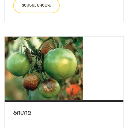
ՏԵՍՆԵԼ ԱՎԵԼԻՆ
ՖՈՄՈԶ