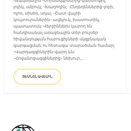
-Ճակնդեղին -Մորմազգիներից-կարտոֆիլ,
լոլիկ, սմբուկ; -Խաղողին; -Ընդեղեններից-լոբի,
ոլոռ, սիսեռ, սոյա; -Շատ վայրի
կուլտուրաներին- ավելուկ, խատուտիկ,
պատատուկ: Վերջիններս կարող են
հանդիսանալ առաջնային տեր բույսեր
հիվանդության հարուցիչների սկզբնական
զարգացման ու հետագա տարածման համար;
-Վարդազգիներին-վարդ ևն:
-Հովանոցազգիներից- նեխուր,...
ՏԵՍՆԵԼ ԱՎԵԼԻՆ